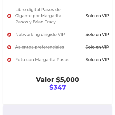
Libro digital Pasos de
Gigante por Margarita
Solo en VIP
Pasos y Brian Tracy
Networking dirigido VIP
Solo en VIP
Asientos preferenciales
Solo en VIP
Foto con Margarita Pasos
Solo en VIP
Valor 
$5,000
$347