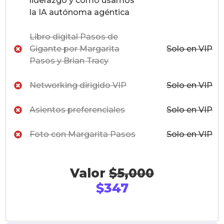
liderazgo y como usamos
la IA autónoma agéntica
Libro digital Pasos de
Gigante por Margarita
Solo en VIP
Pasos y Brian Tracy
Networking dirigido VIP
Solo en VIP
Asientos preferenciales
Solo en VIP
Foto con Margarita Pasos
Solo en VIP
Valor 
$5,000
$347