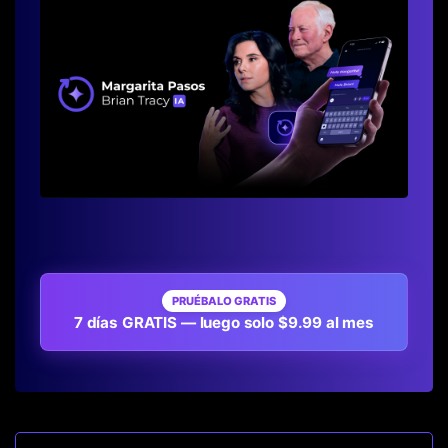
PRUÉBALO GRATIS
7 días GRATIS — luego solo $9.99 al mes